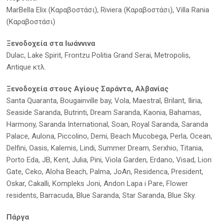
MarBella Elix (Καραβοστάσι), Riviera (Kαραβοστάσι), Villa Rania
(Καραβοστάσι)
Ξενοδοχεία στα Ιωάννινα
Dulac, Lake Spirit, Frontzu Politia Grand Serai, Metropolis,
Antique κτλ.
Ξενοδοχεία στους Αγίους Σαράντα, Αλβανίας
Santa Quaranta, Bougainville bay, Vola, Maestral, Brilant, Iliria,
Seaside Saranda, Butrinti, Dream Saranda, Kaonia, Bahamas,
Harmony, Saranda International, Soan, Royal Saranda, Saranda
Palace, Aulona, Piccolino, Demi, Beach Mucobega, Perla, Ocean,
Delfini, Oasis, Kalemis, Lindi, Summer Dream, Serxhio, Titania,
Porto Eda, JB, Kent, Julia, Pini, Viola Garden, Erdano, Visad, Lion
Gate, Ceko, Aloha Beach, Palma, JoAn, Residenca, President,
Oskar, Cakalli, Kompleks Joni, Andon Lapa i Pare, Flower
residents, Barracuda, Blue Saranda, Star Saranda, Blue Sky.
Πάργα