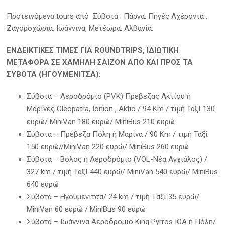
Προτεινόμενα tours από Σύβοτα: Πάργα, Πηγές Αχέροντα ,
Ζαγοροχώρια, Ιωάννινα, Μετέωρα, Αλβανία.
ΕΝΔΕΙΚΤΙΚΕΣ ΤΙΜΕΣ ΓΙΑ ROUNDTRIPS, ΙΔΙΩΤΙΚΗ
ΜΕΤΑΦΟΡΑ ΣΕ ΧΑΜΗΛΗ ΣΑΙΖΟΝ
ΑΠΟ ΚΑΙ ΠΡΟΣ ΤΑ
ΣΥΒΟΤΑ (ΗΓΟΥΜΕΝΙΤΣΑ):
Σύβοτα – Αεροδρόμιο (PVK) Πρέβεζας Ακτίου ή
Μαρίνες Cleopatra, Ionion , Aktio / 94 Km / τιμή Ταξί 130
ευρώ/ MiniVan 180 ευρώ/ MiniBus 210 ευρώ
Σύβοτα – Πρέβεζα Πόλη ή Μαρίνα / 90 Km / τιμή Ταξί
150 ευρώ//MiniVan 220 ευρώ/ MiniBus 260 ευρώ
Σύβοτα – Βόλος ή Αεροδρόμιο (VOL-Νέα Αγχιάλος) /
327 km / τιμή Ταξί 440 ευρώ/ MiniVan 540 ευρώ/ MiniBus
640 ευρώ
Σύβοτα – Ηγουμενίτσα/ 24 km / τιμή Tαξί 35 ευρώ/
MiniVan 60 ευρώ / MiniBus 90 ευρώ
Σύβοτα – Ιωάννινα Αεροδρόμιο King Pyrros IOA ή Πόλη/