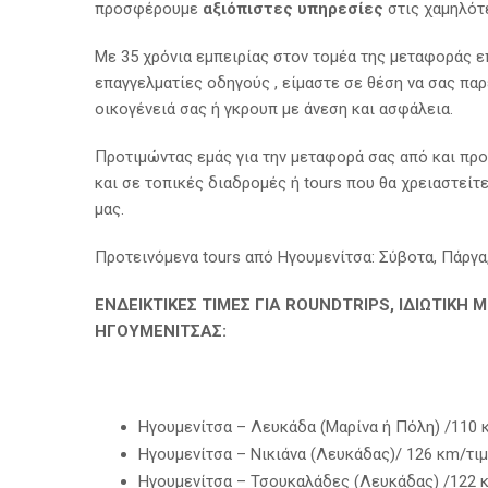
προσφέρουμε
αξιόπιστες υπηρεσίες
στις χαμηλότε
Με 35 χρόνια εμπειρίας στον τομέα της μεταφοράς επ
επαγγελματίες οδηγούς , είμαστε σε θέση να σας πα
οικογένειά σας ή γκρουπ με άνεση και ασφάλεια.
Προτιμώντας εμάς για την μεταφορά σας από και πρ
και σε τοπικές διαδρομές ή tours που θα χρειαστείτ
μας.
Προτεινόμενα tours από Ηγουμενίτσα: Σύβοτα, Πάργα
ΕΝΔΕΙΚΤΙΚΕΣ ΤΙΜΕΣ ΓΙΑ ROUNDTRIPS, ΙΔΙΩΤΙΚ
ΗΓΟΥΜΕΝΙΤΣΑΣ:
Ηγουμενίτσα – Λευκάδα (Μαρίνα ή Πόλη) /110 κ
Ηγουμενίτσα – Νικιάνα (Λευκάδας)/ 126 κm/τιμ
Ηγουμενίτσα – Τσουκαλάδες (Λευκάδας) /122 κm