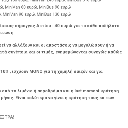
 Ταξί 180 ευρώ, MiniVan 245 ευρώ, MiniBus 310 ευρώ
ώ, MiniVan 60 ευρώ, MiniBus 90 ευρώ
, MiniVan 90 ευρώ, MiniBus 130 ευρώ
σσιας σήραγγας Ακτίου : 40 ευρώ για το κάθε ποδήλατο.
κπτωση
.
ρεί να αλλάξουν και οι αποστάσεις να μεγαλώσουν ή να
κατά συνέπεια και οι τιμές, ενημερώνονται συνεχώς καθώς
0% , ισχύουν
MONO
για τη χαμηλή σαιζόν και για
 από τα λιμάνια ή αεροδρόμια και η last moment κράτηση
ήνες. Είναι καλύτερα να γίνει η κράτηση τους εκ των
ΕΞΤΡΑ!