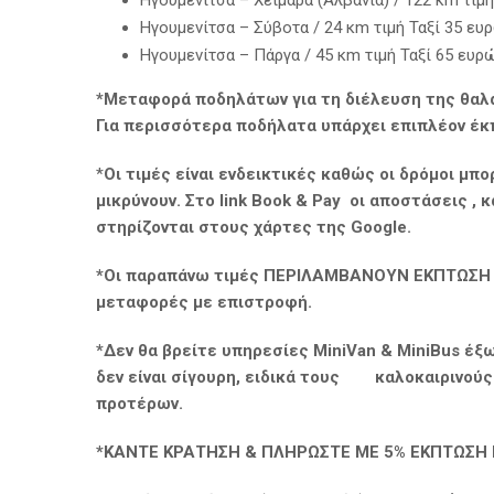
Hγουμενίτσα – Χειμάρα (Αλβανία) / 122 κm τιμή
Hγουμενίτσα – Σύβοτα / 24 κm τιμή Ταξί 35 ευρ
Ηγουμενίτσα – Πάργα / 45 κm τιμή Ταξί 65 ευρώ
*Μεταφορά ποδηλάτων για τη διέλευση της θαλά
Για περισσότερα ποδήλατα υπάρχει επιπλέον έ
*
Οι τιμές είναι ενδεικτικές καθώς οι δρόμοι μπο
μικρύνουν. Στο link
Book & Pay οι αποστάσεις , 
στηρίζονται στους χάρτες της
Google
.
*Οι παραπάνω τιμές ΠΕΡΙΛΑΜΒΑΝΟΥΝ ΕΚΠΤΩΣΗ 1
μεταφορές με επιστροφή.
*Δεν θα βρείτε υπηρεσίες MiniVan & MiniBus έξω
δεν είναι σίγουρη, ειδικά τους καλοκαιρινούς μ
προτέρων.
*ΚΑΝΤΕ ΚΡΑΤΗΣΗ & ΠΛΗΡΩΣΤΕ ΜΕ 5% ΕΚΠΤΩΣΗ 