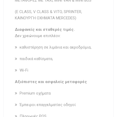
ΜΕΤΑΦΟΡΕΣ ΜΕ TAXI, MIΝI VAN & MINI BUS
(E CLASS, V CLASS & VITO, SPRINTER,
ΚΑΙΝΟΥΡΓΗ ΟΧΗΜΑΤΑ MERCEDES)
Διαφανείς και σταθερές τιμές.
Δεν χρεώνουμε επιπλέον:
καθυστέρηση σε λιμάνια και αεροδρόμια,
παιδικά καθίσματα,
Wi-Fi
Aξιόπιστες και ασφαλείς μεταφορές
Premium οχήματα
Έμπειροι επαγγελματίες οδηγοί
Πληρωμές POS