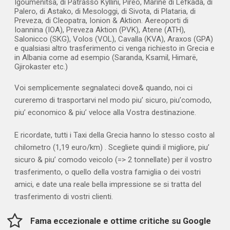
Igoumenitsa, di Patrasso Kyllini, Pireo, Marine di Lefkada, di
Palero, di Astako, di Mesologgi, di Sivota, di Plataria, di
Preveza, di Cleopatra, Ionion & Aktion.
Aereoporti di
Ioannina (IOA), Preveza Aktion (PVK), Atene (ATH),
Salonicco (SKG), Volos (VOL), Cavalla (KVA), Araxos (GPA)
e qualsiasi altro trasferimento ci venga richiesto in Grecia e
in Albania come ad esempio (Saranda, Ksamil, Himarë,
Gjirokaster etc.)
Voi semplicemente segnalateci dove& quando, noi ci
cureremo di trasportarvi nel modo piu’ sicuro, piu’comodo,
piu’ economico & piu’ veloce alla Vostra destinazione.
E ricordate, tutti i Taxi della Grecia hanno lo stesso costo al
chilometro (1,19 euro/km) . Scegliete quindi il migliore, piu’
sicuro & piu’ comodo veicolo (=> 2 tonnellate) per il vostro
trasferimento, o quello della vostra famiglia o dei vostri
amici, e date una reale bella impressione se si tratta del
trasferimento di vostri clienti.
Fama eccezionale e ottime critiche su Google