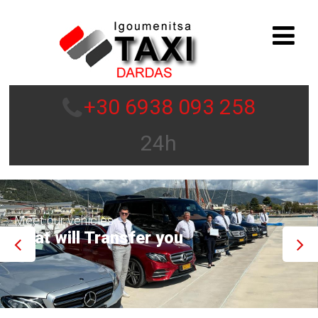
+30 6938 093 258
24h
Meet our vehicles
That will Transfer you